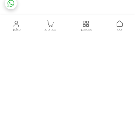
خانه
دسته‌بندی
سبد خرید
پروفایل
دسترسی سریع
تماس با ما
شکایات
درباره ما
قوانین و مقررات
سیاست حریم خصوصی
پاسخ گویی شنبه تا پنج شنبه ۱۲ظهر تا ۱۰شب
شماره تماس
09194748828