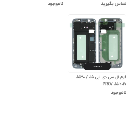
تماس بگیرید
ناموجود
ناموجود
فرم ال سی دی ابی J530 / J5
PRO/ J5 2017
ناموجود