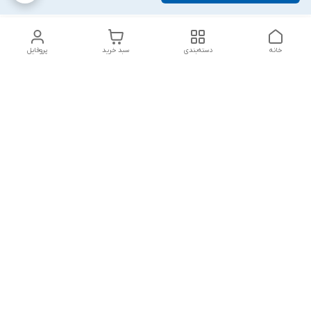
خانه
دسته‌بندی
سبد خرید
پروفایل
دسترسی سریع
تماس با ما
شکایات
درباره ما
قوانین و مقررات
سیاست حریم خصوصی
پاسخ گویی شنبه تا پنج شنبه ۱۲ظهر تا ۱۰شب
شماره تماس
09194748828