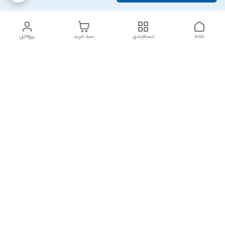
خانه
دسته‌بندی
سبد خرید
پروفایل
دسترسی سریع
تماس با ما
شکایات
درباره ما
قوانین و مقررات
سیاست حریم خصوصی
پاسخ گویی شنبه تا پنج شنبه ۱۲ظهر تا ۱۰شب
شماره تماس
09194748828