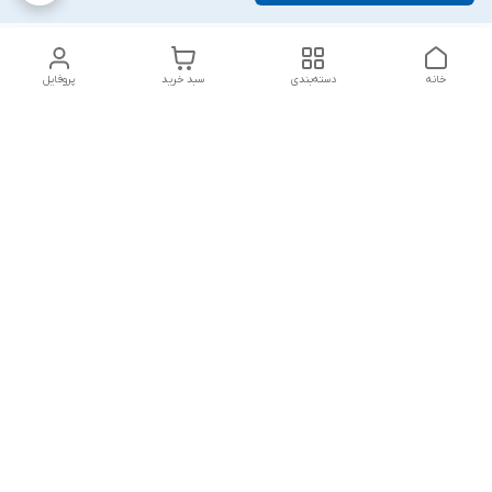
خانه
دسته‌بندی
سبد خرید
پروفایل
دسترسی سریع
تماس با ما
شکایات
درباره ما
قوانین و مقررات
سیاست حریم خصوصی
پاسخ گویی شنبه تا پنج شنبه ۱۲ظهر تا ۱۰شب
شماره تماس
09194748828