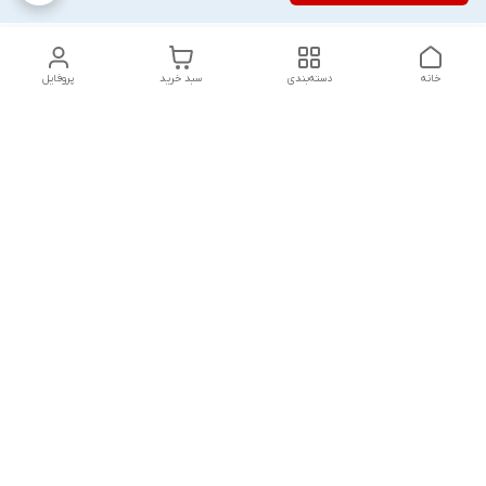
خانه
دسته‌بندی
سبد خرید
پروفایل
دسترسی سریع
تماس با ما
شکایات
درباره ما
قوانین و مقررات
سیاست حریم خصوصی
پاسخ گویی شنبه تا پنج شنبه ۱۲ظهر تا ۱۰شب
شماره تماس
09194748828