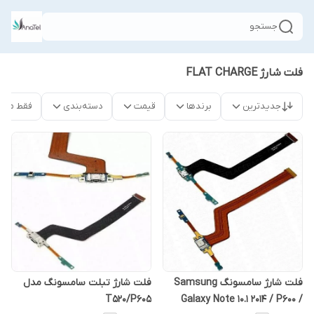
جستجو
فلت شارژ FLAT CHARGE
جدیدترین
برندها
قیمت
دسته‌بندی
فقط محص
فلت شارژ سامسونگ Samsung
فلت شارژ تبلت سامسونگ مدل
T520/P605
Galaxy Note 10.1 2014 / P600 /