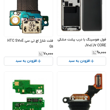
فول هوسینگ با درب پشت مشکی
فلت شارژ اچ تی سی HTC S710E
J701/J7 CORE
G11
۹۰٬۰۰۰
۷۰٬۰۰۰
افزودن به سبد
افزودن به سبد