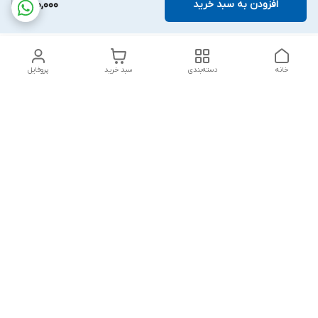
افزودن به سبد خرید
200,000
خانه
دسته‌بندی
سبد خرید
پروفایل
دسترسی سریع
تماس با ما
شکایات
درباره ما
قوانین و مقررات
سیاست حریم خصوصی
پاسخ گویی شنبه تا پنج شنبه ۱۲ظهر تا ۱۰شب
شماره تماس
09194748828