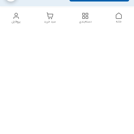
خانه
دسته‌بندی
سبد خرید
پروفایل
دسترسی سریع
تماس با ما
شکایات
درباره ما
قوانین و مقررات
سیاست حریم خصوصی
پاسخ گویی شنبه تا پنج شنبه ۱۲ظهر تا ۱۰شب
شماره تماس
09194748828