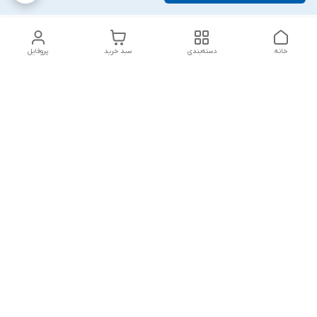
خانه
دسته‌بندی
سبد خرید
پروفایل
دسترسی سریع
تماس با ما
شکایات
درباره ما
قوانین و مقررات
سیاست حریم خصوصی
پاسخ گویی شنبه تا پنج شنبه ۱۲ظهر تا ۱۰شب
شماره تماس
09194748828