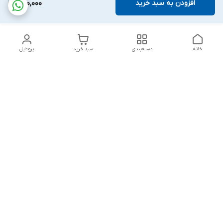
افزودن به سبد خرید
400,000
خانه
دسته‌بندی
سبد خرید
پروفایل
دسترسی سریع
تماس با ما
شکایات
درباره ما
قوانین و مقررات
سیاست حریم خصوصی
پاسخ گویی شنبه تا پنج شنبه ۱۲ظهر تا ۱۰شب
شماره تماس
09194748828