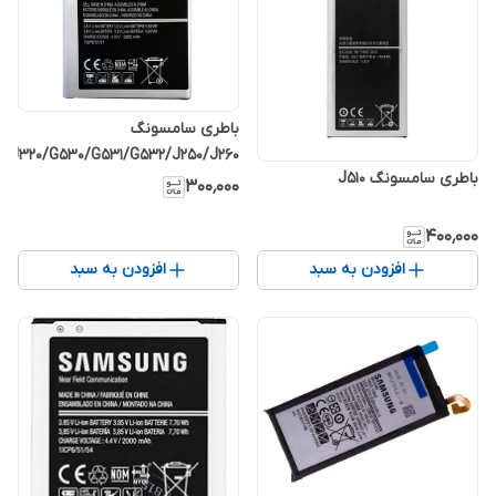
باطری سامسونگ
5/J320/G530/G531/G532/J250/J260/
باطری سامسونگ J510
۳۰۰٬۰۰۰
۴۰۰٬۰۰۰
افزودن به سبد
افزودن به سبد