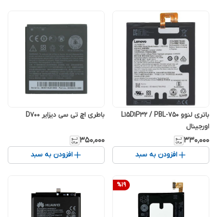
باتری لنوو L15D1P32 / PBL-750
باطری اچ تی سی دیزایر D700
اورجینال
۳۵۰٬۰۰۰
۳۳۰٬۰۰۰
افزودن به سبد
افزودن به سبد
%
19