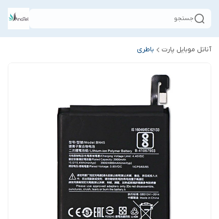
جستجو
آناتل موبایل پارت
باطری