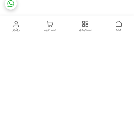
خانه
دسته‌بندی
سبد خرید
پروفایل
دسترسی سریع
تماس با ما
شکایات
درباره ما
قوانین و مقررات
سیاست حریم خصوصی
پاسخ گویی شنبه تا پنج شنبه ۱۲ظهر تا ۱۰شب
شماره تماس
09194748828