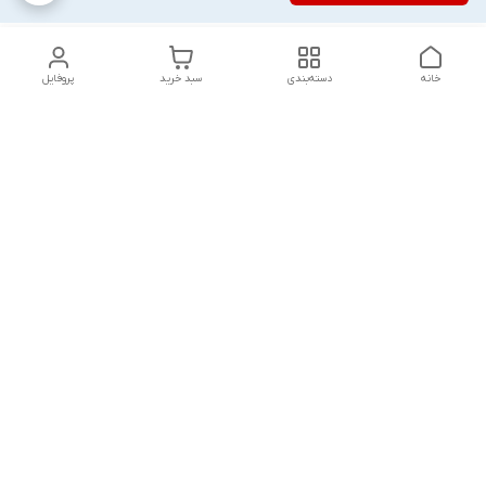
خانه
دسته‌بندی
سبد خرید
پروفایل
دسترسی سریع
تماس با ما
شکایات
درباره ما
قوانین و مقررات
سیاست حریم خصوصی
پاسخ گویی شنبه تا پنج شنبه ۱۲ظهر تا ۱۰شب
شماره تماس
09194748828