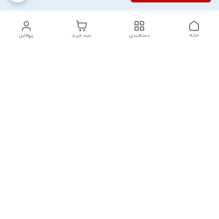
خانه
دسته‌بندی
سبد خرید
پروفایل
دسترسی سریع
تماس با ما
شکایات
درباره ما
قوانین و مقررات
سیاست حریم خصوصی
پاسخ گویی شنبه تا پنج شنبه ۱۲ظهر تا ۱۰شب
شماره تماس
09194748828