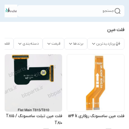
جستجو
فلت مین
پربازدیدترین
برندها
قیمت
دسته‌بندی
فقط م
فلت مین سامسونگ روکاری a24 k
فلت مین تبلت سامسونگ T815 /
T810