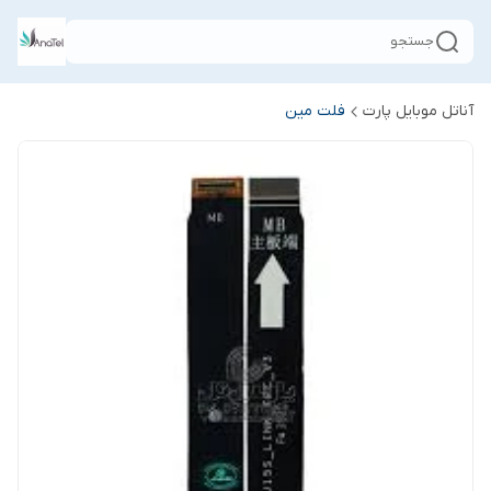
جستجو
آناتل موبایل پارت
فلت مین