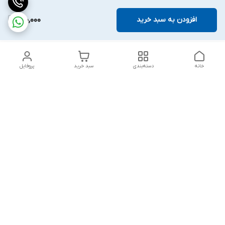
افزودن به سبد خرید
150,000
خانه
دسته‌بندی
سبد خرید
پروفایل
دسترسی سریع
تماس با ما
شکایات
درباره ما
قوانین و مقررات
سیاست حریم خصوصی
پاسخ گویی شنبه تا پنج شنبه ۱۲ظهر تا ۱۰شب