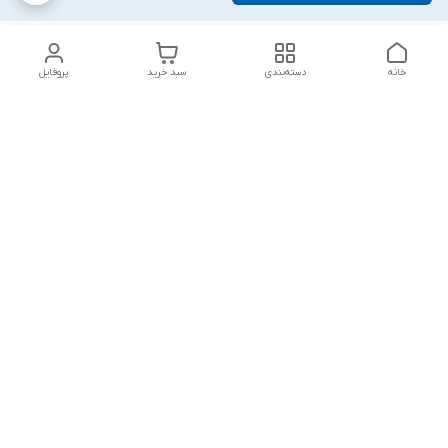
خانه
دسته‌بندی
سبد خرید
پروفایل
دسترسی سریع
تماس با ما
شکایات
درباره ما
قوانین و مقررات
سیاست حریم خصوصی
پاسخ گویی شنبه تا پنج شنبه ۱۲ظهر تا ۱۰شب
شماره تماس
09194748828