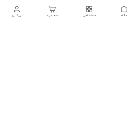
خانه
دسته‌بندی
سبد خرید
پروفایل
دسترسی سریع
تماس با ما
شکایات
درباره ما
قوانین و مقررات
سیاست حریم خصوصی
پاسخ گویی شنبه تا پنج شنبه ۱۲ظهر تا ۱۰شب
شماره تماس
09194748828