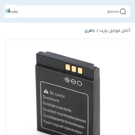
جستجو
آناتل موبایل پارت
باطری