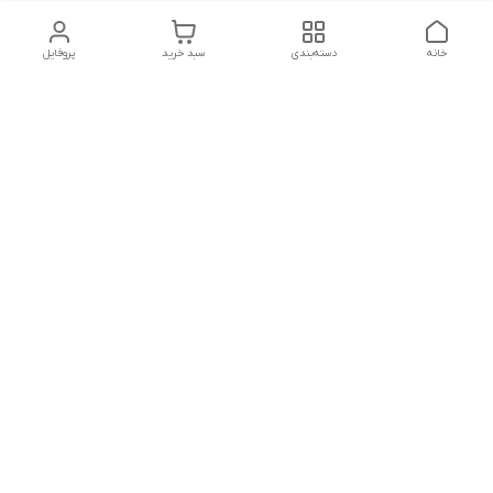
خانه
دسته‌بندی
سبد خرید
پروفایل
دسترسی سریع
تماس با ما
شکایات
درباره ما
قوانین و مقررات
سیاست حریم خصوصی
پاسخ گویی شنبه تا پنج شنبه ۱۲ظهر تا ۱۰شب
شماره تماس
09194748828