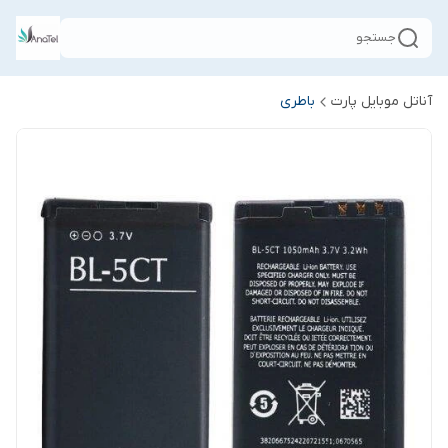
جستجو
آناتل موبایل پارت
باطری