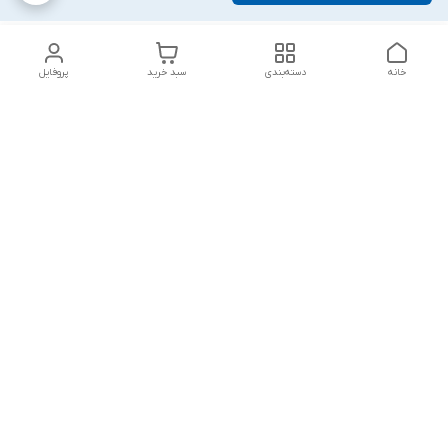
خانه
دسته‌بندی
سبد خرید
پروفایل
دسترسی سریع
تماس با ما
شکایات
درباره ما
قوانین و مقررات
سیاست حریم خصوصی
پاسخ گویی شنبه تا پنج شنبه ۱۲ظهر تا ۱۰شب
شماره تماس
09194748828