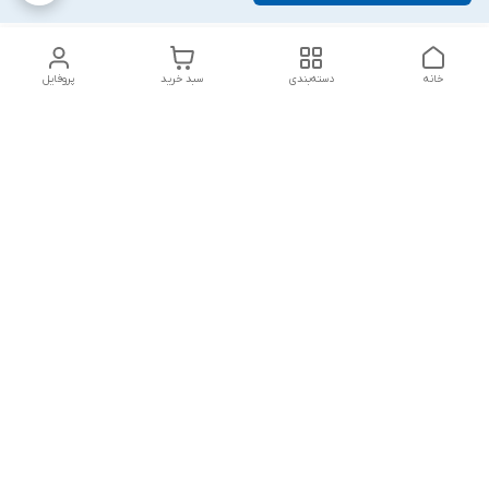
خانه
دسته‌بندی
سبد خرید
پروفایل
دسترسی سریع
تماس با ما
شکایات
درباره ما
قوانین و مقررات
سیاست حریم خصوصی
پاسخ گویی شنبه تا پنج شنبه ۱۲ظهر تا ۱۰شب
شماره تماس
09194748828