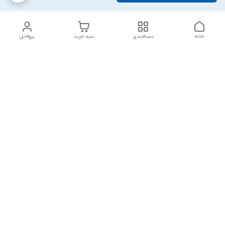
خانه
دسته‌بندی
سبد خرید
پروفایل
دسترسی سریع
تماس با ما
شکایات
درباره ما
قوانین و مقررات
سیاست حریم خصوصی
پاسخ گویی شنبه تا پنج شنبه ۱۲ظهر تا ۱۰شب
شماره تماس
09194748828