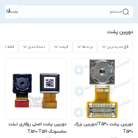
جستجو
دوربین پشت
جدیدترین
برندها
قیمت
دسته‌بندی
فقط محص
دوربین پشت T530/دوربین بزرگ
دوربین پشت اصلی روکاری تبلت
T530
سامسونگ T560-T561