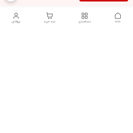
خانه
دسته‌بندی
سبد خرید
پروفایل
دسترسی سریع
تماس با ما
شکایات
درباره ما
قوانین و مقررات
سیاست حریم خصوصی
پاسخ گویی شنبه تا پنج شنبه ۱۲ظهر تا ۱۰شب
شماره تماس
09194748828