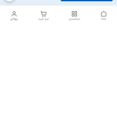
خانه
دسته‌بندی
سبد خرید
پروفایل
دسترسی سریع
تماس با ما
شکایات
درباره ما
قوانین و مقررات
سیاست حریم خصوصی
پاسخ گویی شنبه تا پنج شنبه ۱۲ظهر تا ۱۰شب
شماره تماس
09194748828