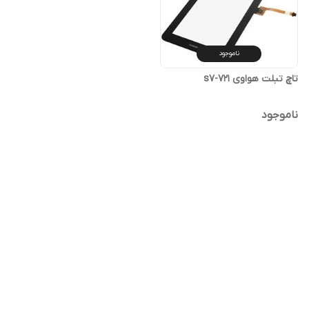
ناموجود
تاچ تبلت هواوی s7-721
ناموجود