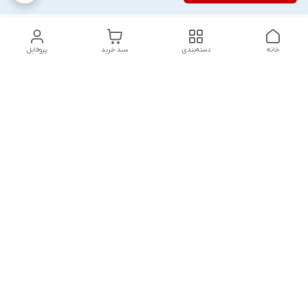
خانه
دسته‌بندی
سبد خرید
پروفایل
دسترسی سریع
تماس با ما
شکایات
درباره ما
قوانین و مقررات
سیاست حریم خصوصی
پاسخ گویی شنبه تا پنج شنبه ۱۲ظهر تا ۱۰شب
شماره تماس
09194748828