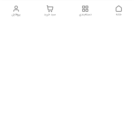
خانه
دسته‌بندی
سبد خرید
پروفایل
دسترسی سریع
تماس با ما
شکایات
درباره ما
قوانین و مقررات
سیاست حریم خصوصی
پاسخ گویی شنبه تا پنج شنبه ۱۲ظهر تا ۱۰شب
شماره تماس
09194748828