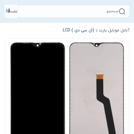
جستجو
آناتل موبایل پارت
(ال سی دی ) LCD