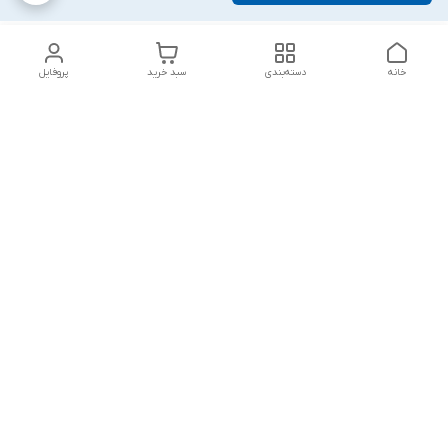
خانه
دسته‌بندی
سبد خرید
پروفایل
دسترسی سریع
تماس با ما
شکایات
درباره ما
قوانین و مقررات
سیاست حریم خصوصی
پاسخ گویی شنبه تا پنج شنبه ۱۲ظهر تا ۱۰شب
شماره تماس
09194748828