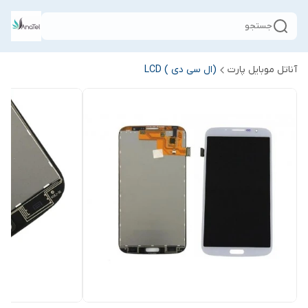
جستجو
آناتل موبایل پارت
(ال سی دی ) LCD