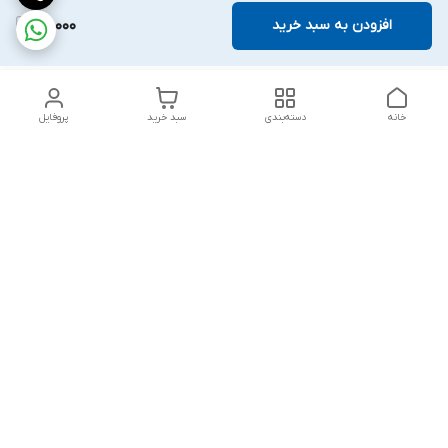
افزودن به سبد خرید
70,000
خانه
دسته‌بندی
سبد خرید
پروفایل
دسترسی سریع
تماس با ما
شکایات
درباره ما
قوانین و مقررات
سیاست حریم خصوصی
پاسخ گویی شنبه تا پنج شنبه ۱۲ظهر تا ۱۰شب