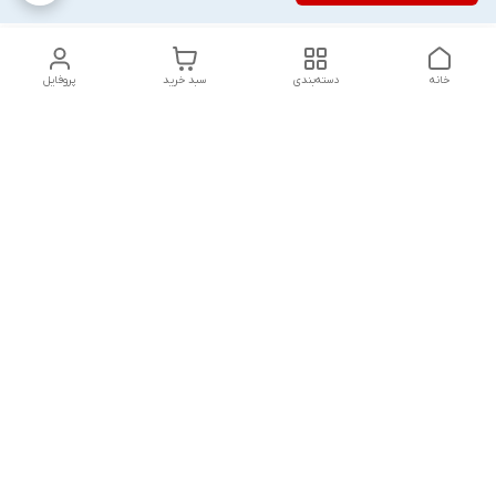
خانه
دسته‌بندی
سبد خرید
پروفایل
دسترسی سریع
تماس با ما
شکایات
درباره ما
قوانین و مقررات
سیاست حریم خصوصی
پاسخ گویی شنبه تا پنج شنبه ۱۲ظهر تا ۱۰شب
شماره تماس
09194748828