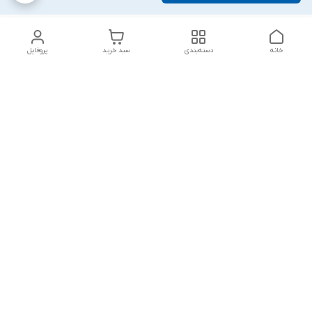
خانه
دسته‌بندی
سبد خرید
پروفایل
دسترسی سریع
تماس با ما
شکایات
درباره ما
قوانین و مقررات
سیاست حریم خصوصی
پاسخ گویی شنبه تا پنج شنبه ۱۲ظهر تا ۱۰شب
شماره تماس
09194748828