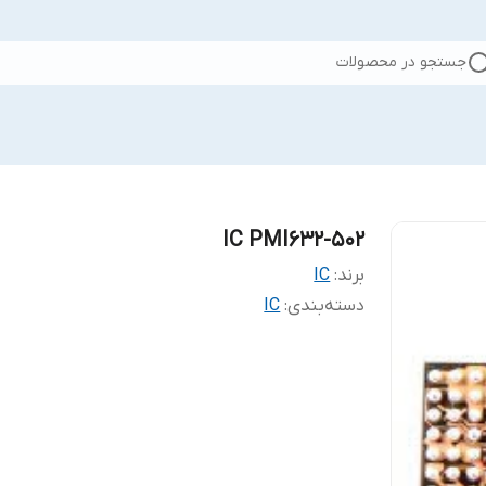
جستجو در محصولات
IC PMI632-502
برند:
IC
دسته‌بندی
:
IC