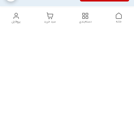
خانه
دسته‌بندی
سبد خرید
پروفایل
دسترسی سریع
تماس با ما
شکایات
درباره ما
قوانین و مقررات
سیاست حریم خصوصی
پاسخ گویی شنبه تا پنج شنبه ۱۲ظهر تا ۱۰شب
شماره تماس
09194748828