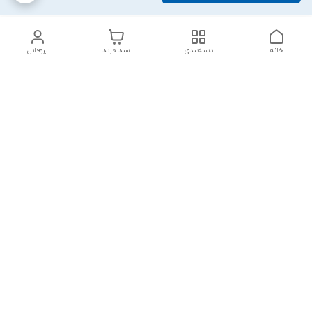
خانه
دسته‌بندی
سبد خرید
پروفایل
دسترسی سریع
تماس با ما
شکایات
درباره ما
قوانین و مقررات
سیاست حریم خصوصی
پاسخ گویی شنبه تا پنج شنبه ۱۲ظهر تا ۱۰شب
شماره تماس
09194748828