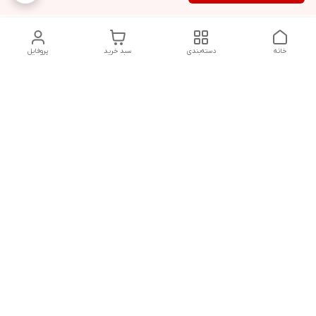
خانه
دسته‌بندی
سبد خرید
پروفایل
دسترسی سریع
تماس با ما
شکایات
درباره ما
قوانین و مقررات
سیاست حریم خصوصی
پاسخ گویی شنبه تا پنج شنبه ۱۲ظهر تا ۱۰شب
شماره تماس
09194748828