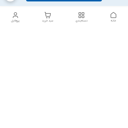
خانه
دسته‌بندی
سبد خرید
پروفایل
دسترسی سریع
تماس با ما
شکایات
درباره ما
قوانین و مقررات
سیاست حریم خصوصی
پاسخ گویی شنبه تا پنج شنبه ۱۲ظهر تا ۱۰شب
شماره تماس
09194748828