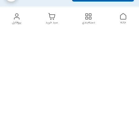
خانه
دسته‌بندی
سبد خرید
پروفایل
دسترسی سریع
تماس با ما
شکایات
درباره ما
قوانین و مقررات
سیاست حریم خصوصی
پاسخ گویی شنبه تا پنج شنبه ۱۲ظهر تا ۱۰شب
شماره تماس
09194748828