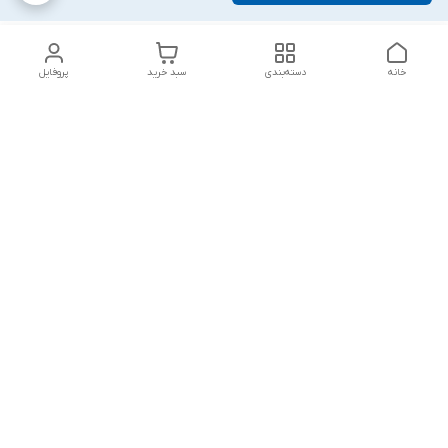
خانه
دسته‌بندی
سبد خرید
پروفایل
دسترسی سریع
تماس با ما
شکایات
درباره ما
قوانین و مقررات
سیاست حریم خصوصی
پاسخ گویی شنبه تا پنج شنبه ۱۲ظهر تا ۱۰شب
شماره تماس
09194748828