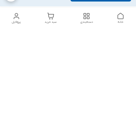
خانه
دسته‌بندی
سبد خرید
پروفایل
دسترسی سریع
تماس با ما
شکایات
درباره ما
قوانین و مقررات
سیاست حریم خصوصی
پاسخ گویی شنبه تا پنج شنبه ۱۲ظهر تا ۱۰شب
شماره تماس
09194748828