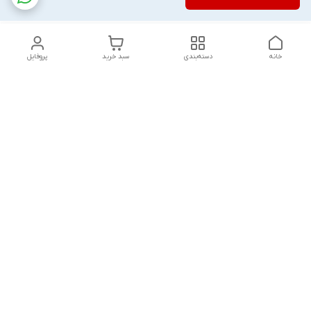
خانه
دسته‌بندی
سبد خرید
پروفایل
دسترسی سریع
تماس با ما
شکایات
درباره ما
قوانین و مقررات
سیاست حریم خصوصی
پاسخ گویی شنبه تا پنج شنبه ۱۲ظهر تا ۱۰شب
شماره تماس
09194748828