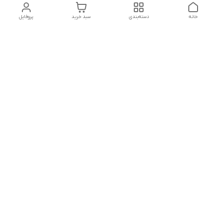
خانه
دسته‌بندی
سبد خرید
پروفایل
دسترسی سریع
تماس با ما
شکایات
درباره ما
قوانین و مقررات
سیاست حریم خصوصی
پاسخ گویی شنبه تا پنج شنبه ۱۲ظهر تا ۱۰شب
شماره تماس
09194748828