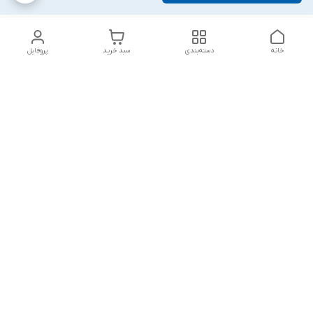
خانه
دسته‌بندی
سبد خرید
پروفایل
دسترسی سریع
تماس با ما
شکایات
درباره ما
قوانین و مقررات
سیاست حریم خصوصی
پاسخ گویی شنبه تا پنج شنبه ۱۲ظهر تا ۱۰شب
شماره تماس
09194748828