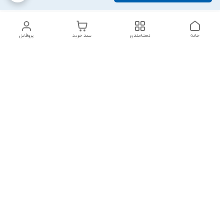
خانه
دسته‌بندی
سبد خرید
پروفایل
دسترسی سریع
تماس با ما
شکایات
درباره ما
قوانین و مقررات
سیاست حریم خصوصی
پاسخ گویی شنبه تا پنج شنبه ۱۲ظهر تا ۱۰شب
شماره تماس
09194748828