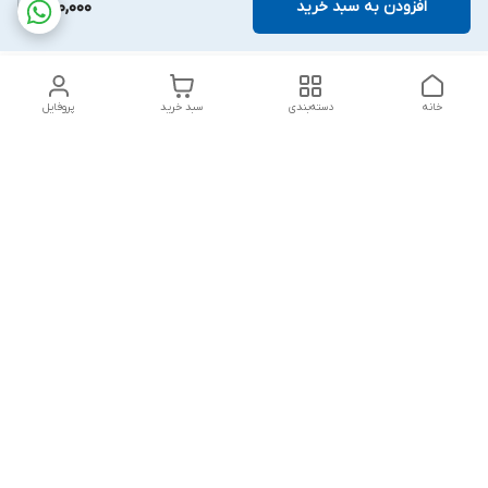
افزودن به سبد خرید
400,000
خانه
دسته‌بندی
سبد خرید
پروفایل
دسترسی سریع
تماس با ما
شکایات
درباره ما
قوانین و مقررات
سیاست حریم خصوصی
پاسخ گویی شنبه تا پنج شنبه ۱۲ظهر تا ۱۰شب
شماره تماس
09194748828