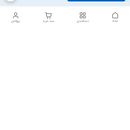
خانه
دسته‌بندی
سبد خرید
پروفایل
دسترسی سریع
تماس با ما
شکایات
درباره ما
قوانین و مقررات
سیاست حریم خصوصی
پاسخ گویی شنبه تا پنج شنبه ۱۲ظهر تا ۱۰شب
شماره تماس
09194748828