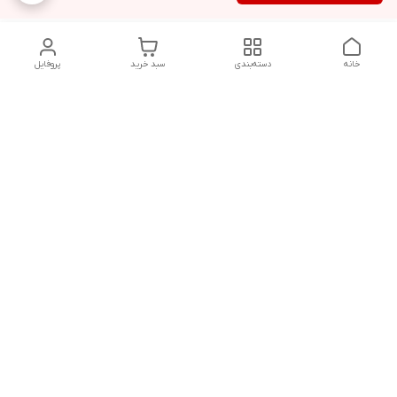
خانه
دسته‌بندی
سبد خرید
پروفایل
دسترسی سریع
تماس با ما
شکایات
درباره ما
قوانین و مقررات
سیاست حریم خصوصی
پاسخ گویی شنبه تا پنج شنبه ۱۲ظهر تا ۱۰شب
شماره تماس
09194748828